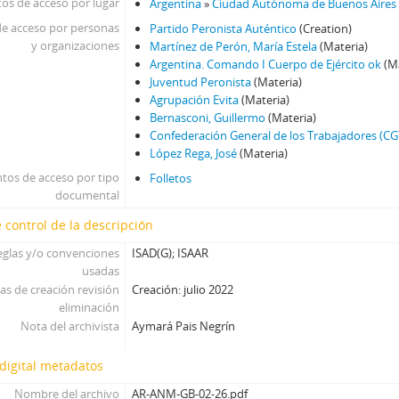
os de acceso por lugar
Argentina
»
Ciudad Autónoma de Buenos Aires
e acceso por personas
Partido Peronista Auténtico
(Creation)
y organizaciones
Martínez de Perón, María Estela
(Materia)
Argentina. Comando I Cuerpo de Ejército ok
(Ma
Juventud Peronista
(Materia)
Agrupación Evita
(Materia)
Bernasconi, Guillermo
(Materia)
Confederación General de los Trabajadores (CG
López Rega, José
(Materia)
tos de acceso por tipo
Folletos
documental
 control de la descripción
eglas y/o convenciones
ISAD(G); ISAAR
usadas
as de creación revisión
Creación: julio 2022
eliminación
Nota del archivista
Aymará Pais Negrín
digital metadatos
Nombre del archivo
AR-ANM-GB-02-26.pdf