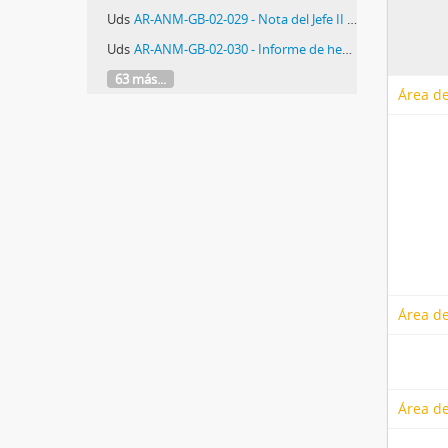
Uds
AR-ANM-GB-02-029 - Nota del Jefe II de Inteligencia del Estado Mayor General del Ejército al Comandante del I Cuerpo de Ejército
Uds
AR-ANM-GB-02-030 - Informe de hechos delictivos con panfleto de la Juventud Guevarista
63 más...
Área de
Área de
Área de