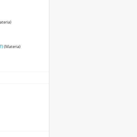
teria)
T)
(Materia)