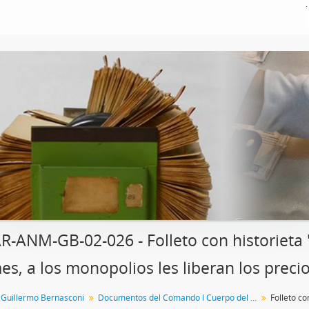
R-ANM-GB-02-026 - Folleto con historieta 
es, a los monopolios les liberan los preci
 Guillermo Bernasconi
Documentos del Comando I Cuerpo del Ejército Argentino