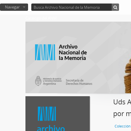
Navegar
Catalogo del ANM
Uds A
por m
Colección