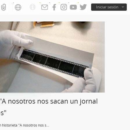
Iniciar sesión
"A nosotros nos sacan un jornal
os"
Folleto con historieta "A nosotros nos sacan un jornal por mes, a los monopolios les liberan los precios"