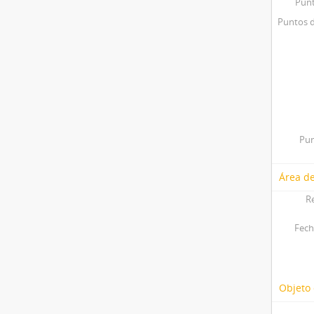
Punt
Puntos d
Pun
Área de
R
Fech
Objeto 