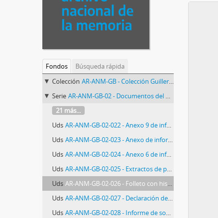
Fondos
Búsqueda rápida
Colección
AR-ANM-GB - Colección Guillermo Bernasconi
Serie
AR-ANM-GB-02 - Documentos del Comando I Cuerpo del Ejército Argentino
21 más...
Uds
AR-ANM-GB-02-022 - Anexo 9 de informe o parte de inteligencia con declaración del Consejo Argentino de la Paz
Uds
AR-ANM-GB-02-023 - Anexo de informe o parte de inteligencia con publicación Nueva Voz: Chile La Libertad asesinada
Uds
AR-ANM-GB-02-024 - Anexo 6 de informe o parte de inteligencia con Boletín Correo de la Paz. Nro. 11
Uds
AR-ANM-GB-02-025 - Extractos de publicación de la editorial Abeledo-Perrot
Uds
AR-ANM-GB-02-026 - Folleto con historieta "A nosotros nos sacan un jornal por mes, a los monopolios les liberan los precios"
Uds
AR-ANM-GB-02-027 - Declaración del testigo soldado clase 1953 Hugo Soriani
Uds
AR-ANM-GB-02-028 - Informe de sobre la Campaña de acción psicológica del Ejército Revolucionario del Pueblo