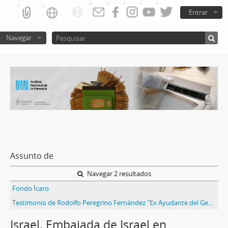
Entrar
Navegar
Atom del ANM
Assunto de
Navegar 2 resultados
Fondo Ícaro
Testimonio de Rodolfo Peregrino Fernández "Ex Ayudante del General Harguindeguy acusa"
Israel. Embajada de Israel en