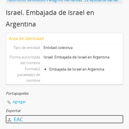
Testimonio de Rodolfo Peregrino Fernández "Ex Ayudante del General Harguindeguy acusa"
Israel. Embajada de Israel en
Argentina
Área de identidad
Tipo de entidad
Entidad colectiva
Forma autorizada
Israel. Embajada de Israel en Argentina
del nombre
Forma(s)
Embajada de Israel en Argentina
paralela(s) de
nombre
Portapapeles
Agregar
Exportar
EAC