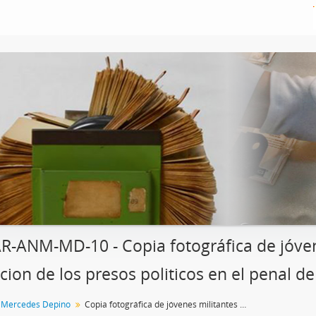
R-ANM-MD-10 - Copia fotográfica de jóvene
acion de los presos politicos en el penal de
n Mercedes Depino
Copia fotográfica de jóvenes militantes el día de la liberacion de los presos politicos en el penal de Villa Devoto.