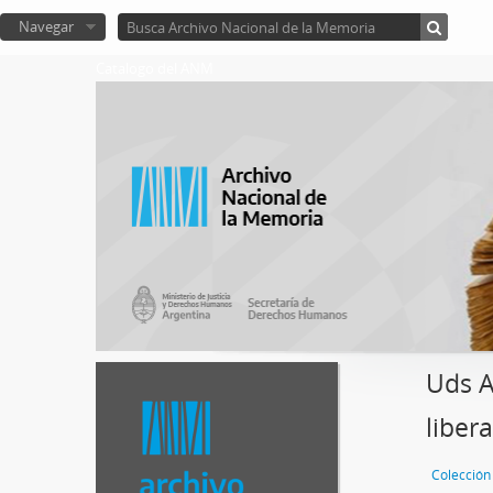
Navegar
Catalogo del ANM
Uds A
liber
Colecció