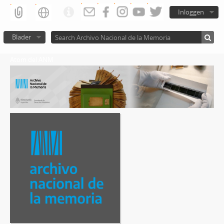
Inloggen
Blader
Atom del ANM