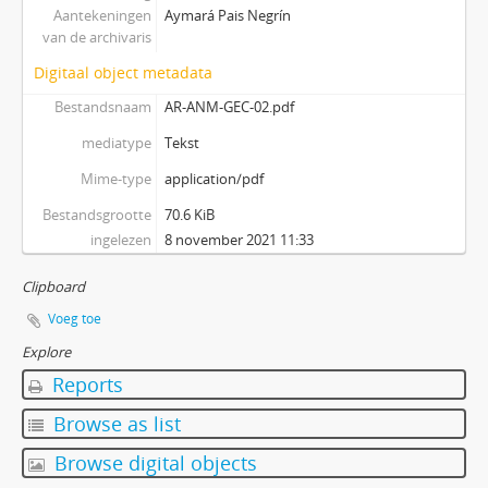
Aantekeningen
Aymará Pais Negrín
van de archivaris
Digitaal object metadata
Bestandsnaam
AR-ANM-GEC-02.pdf
mediatype
Tekst
Mime-type
application/pdf
Bestandsgrootte
70.6 KiB
ingelezen
8 november 2021 11:33
Clipboard
Voeg toe
Explore
Reports
Browse as list
Browse digital objects