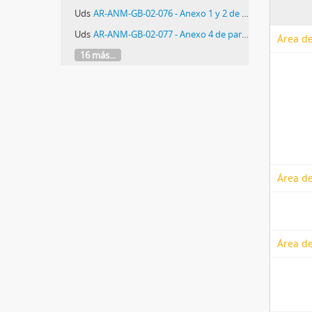
Uds
AR-ANM-GB-02-076 - Anexo 1 y 2 de parte de semanal con cartas de dirigentes Montoneros
Uds
AR-ANM-GB-02-077 - Anexo 4 de parte o informe con transcripción de panfleto del Frente Obrero Comunista
Área de
16 más...
Área de
Área de