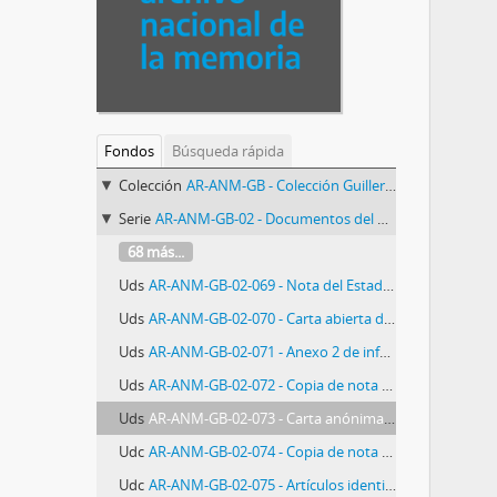
Fondos
Búsqueda rápida
Colección
AR-ANM-GB - Colección Guillermo Bernasconi
Serie
AR-ANM-GB-02 - Documentos del Comando I Cuerpo del Ejército Argentino
68 más...
Uds
AR-ANM-GB-02-069 - Nota del Estado Mayor General de Ejército al Comando I Cuerpo de Ejército
Uds
AR-ANM-GB-02-070 - Carta abierta de Montoneros a los militares argentinos
Uds
AR-ANM-GB-02-071 - Anexo 2 de informe o parte de inteligencia con Comunicado número 25 de la oficina de prensa del Partido Montonero
Uds
AR-ANM-GB-02-072 - Copia de nota del Ministro del Interior al Comandante en Jefe del Ejército
Uds
AR-ANM-GB-02-073 - Carta anónima al Comando I Cuerpo de Ejército
Udc
AR-ANM-GB-02-074 - Copia de nota enviada por la Subzona Capital Federal al Departamento II de Inteligencia Comando Zona 1, originada por el Jefe del Area III del Ejército Argentino
Udc
AR-ANM-GB-02-075 - Artículos identificados como "De la campaña difamatoria contra nuestro país en el exterior"