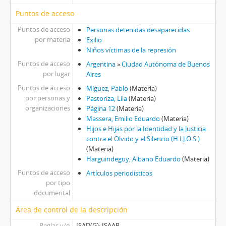
Puntos de acceso
Puntos de acceso
Personas detenidas desaparecidas
por materia
Exilio
Niños víctimas de la represión
Puntos de acceso
Argentina
»
Ciudad Autónoma de Buenos
por lugar
Aires
Puntos de acceso
Míguez, Pablo
(Materia)
por personas y
Pastoriza, Lila
(Materia)
organizaciones
Página 12
(Materia)
Massera, Emilio Eduardo
(Materia)
Hijos e Hijas por la Identidad y la Justicia
contra el Olvido y el Silencio (H.I.J.O.S.)
(Materia)
Harguindeguy, Albano Eduardo
(Materia)
Puntos de acceso
Artículos periodísticos
por tipo
documental
Área de control de la descripción
Reglas y/o
ISAD(G); ISAAR