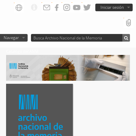
Iniciar sesión
Navegar
Catalogo del ANM