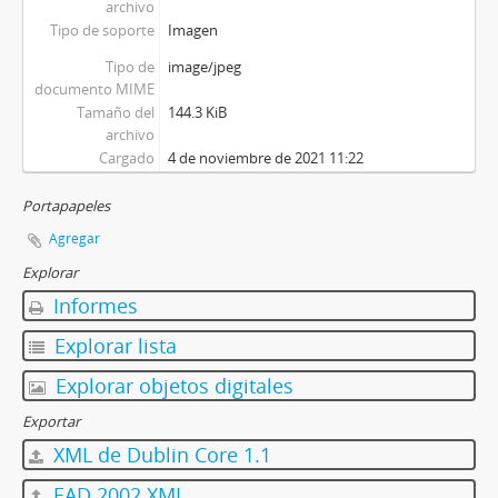
archivo
Tipo de soporte
Imagen
Tipo de
image/jpeg
documento MIME
Tamaño del
144.3 KiB
archivo
Cargado
4 de noviembre de 2021 11:22
Portapapeles
Agregar
Explorar
Informes
Explorar lista
Explorar objetos digitales
Exportar
XML de Dublin Core 1.1
EAD 2002 XML