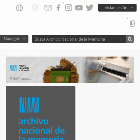
Iniciar sesión
Navegar
Catalogo del ANM