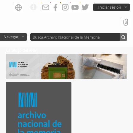
Iniciar sesión
Navegar
Catalogo del ANM