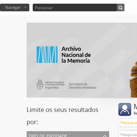
Navegar
Atom del ANM
Limite os seus resultados
R
por:
Pessoa s
tipo de entidade