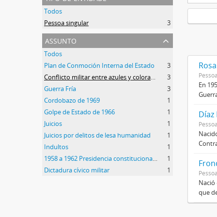
Todos
Pessoa singular
3
assunto
Todos
Rosas
Plan de Conmoción Interna del Estado
3
Pessoa
Conflicto militar entre azules y colorados
3
En 195
Guerra Fría
3
Guerra
Cordobazo de 1969
1
Golpe de Estado de 1966
1
Díaz
Juicios
1
Pessoa
Nacido
Juicios por delitos de lesa humanidad
1
Contra
Indultos
1
1958 a 1962 Presidencia constitucional de Arturo Frondizi
1
Frond
Dictadura cívico militar
1
Pessoa
Nació 
que de