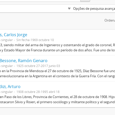
Opções de pesquisa avanç
Ordena
, Carlos Jorge
 singular
Sin fecha-1969 octubre 10
3, siendo militar del arma de Ingenieros y ostentando el grado de coronel, R
 y Estado Mayor de Francia durante un período de dos años. Fue uno de los 
 Bessone, Ramón Genaro
 singular
1925 octubre 27-2017 junio 03
 en la Provincia de Mendoza el 27 de octubre de 1925, Díaz Bessone fue un
rrevolucionaria en la Argentina en el contexto de la Guerra Fría. Con el rang
izi, Arturo
 singular
1908 octubre 28-1995 abril 18
en Paso de los Libres, Provincia de Corrientes, el 28 de octubre de 1908. Hij
stacaron Silvio y Risieri, el primero sociólogo y militante político y el segun