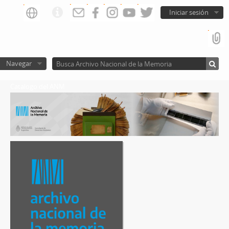
Iniciar sesión
Navegar
Catalogo del ANM