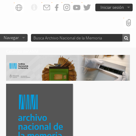
Iniciar sesión
Navegar
Catalogo del ANM