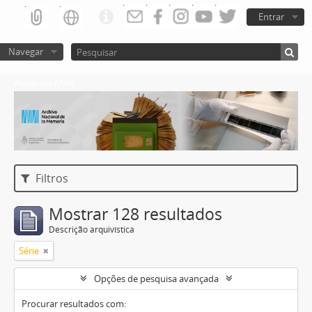
Entrar
Navegar
Atom del ANM
Filtros
Mostrar 128 resultados
Descrição arquivística
Série
Opções de pesquisa avançada
Procurar resultados com: