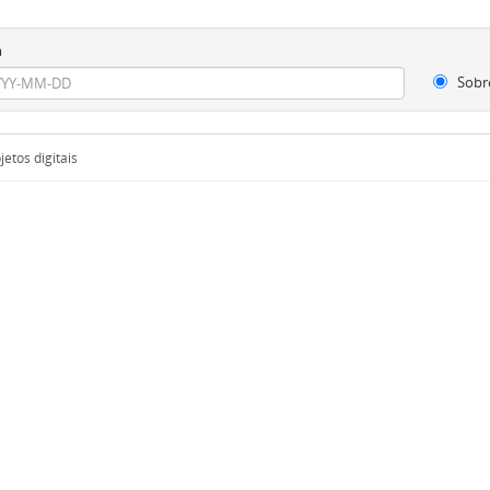
m
Sobr
etos digitais