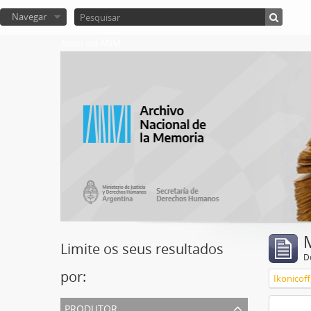
Navegar
Atom del ANM
Limite os seus resultados
D
por:
Ikonicoff
produtor