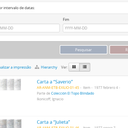
or intervalo de datas:
Fim
alizar a impressão
Hierarchy
Ver:
Carta a “Saverio”
AR-ANM-ETB-EXILIO-01-45
Item
1977 febrero 4
Parte de
Colección El Topo Blindado
Ikonicoff, Ignacio
Carta a “Julieta”
AR-ANM-ETB-EXILIO-01-46
Item
1977 enero 7