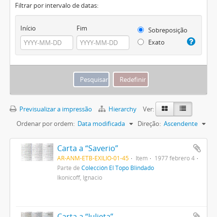
Filtrar por intervalo de datas:
Início
Fim
Sobreposição
Exato
Previsualizar a impressão
Hierarchy
Ver:
Ordenar por ordem:
Data modificada
Direção:
Ascendente
Carta a “Saverio”
AR-ANM-ETB-EXILIO-01-45
Item
1977 febrero 4
Parte de
Colección El Topo Blindado
Ikonicoff, Ignacio
Carta a “Julieta”