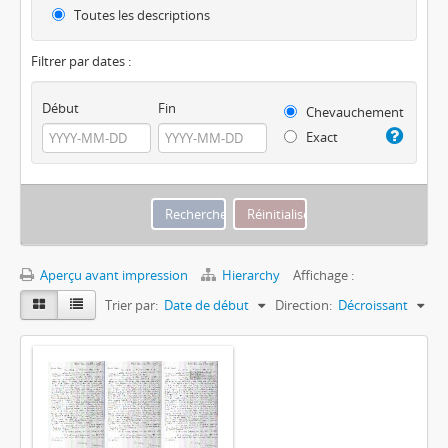
Toutes les descriptions
Filtrer par dates :
Début
Fin
Chevauchement
Exact
Aperçu avant impression
Hierarchy
Affichage :
Trier par:
Date de début
Direction:
Décroissant