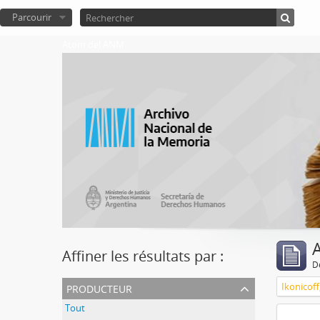
Parcourir
Atom del ANM
A
Affiner les résultats par :
D
producteur
Ikonicoff
Tout