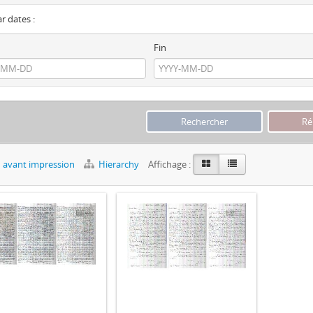
ar dates :
Fin
 avant impression
Hierarchy
Affichage :