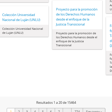
F
A
Proyecto para la promoción
U
de los Derechos Humanos
Colección Universidad
desde el enfoque de la
Nacional de Luján (UNLU)
Justicia Transicional
F
Colección Universidad Nacional
f
de Luján (UNLU)
Proyecto para la promoción de
T
los Derechos Humanos desde el
d
enfoque de la Justicia
Transicional
D
F
f
T
l
D
Resultados 1 a 20 de 15464
1
2
3
4
5
6
7
...
774
Siguiente »