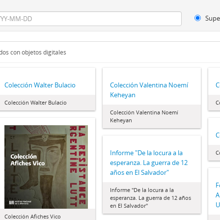
Supe
os con objetos digitales
Colección Walter Bulacio
Colección Valentina Noemí
C
Keheyan
Colección Walter Bulacio
C
Colección Valentina Noemí
Keheyan
C
Informe "De la locura a la
C
esperanza. La guerra de 12
años en El Salvador"
F
Informe "De la locura a la
A
esperanza. La guerra de 12 años
U
en El Salvador"
Colección Afiches Vico