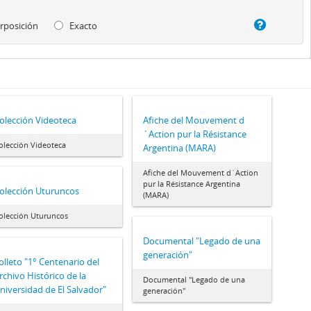
rposición
Exacto
olección Videoteca
Afiche del Mouvement d
´Action pur la Résistance
olección Videoteca
Argentina (MARA)
Afiche del Mouvement d´Action
pur la Résistance Argentina
olección Uturuncos
(MARA)
olección Uturuncos
Documental "Legado de una
generación"
olleto "1° Centenario del
rchivo Histórico de la
Documental "Legado de una
niversidad de El Salvador"
generación"