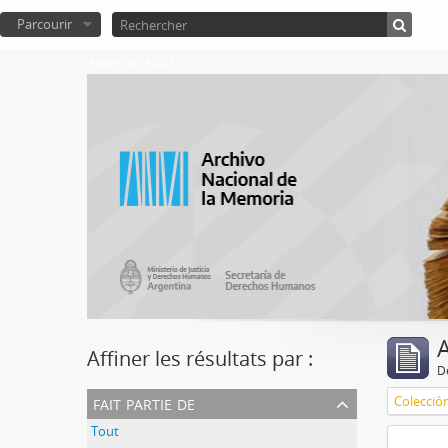
Parcourir
Atom del ANM
A
Affiner les résultats par :
D
fait partie de
Colecció
Tout