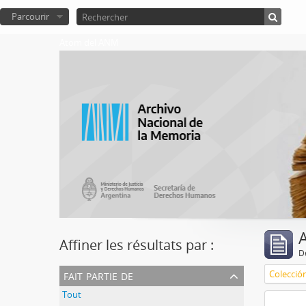
Parcourir
Atom del ANM
A
Affiner les résultats par :
D
fait partie de
Colecció
Tout