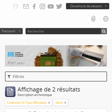
Ouverture de session
Parcourir
Atom del ANM
Filtres
Affichage de 2 résultats
Description archivistique
Colección El Topo Blindado
Série