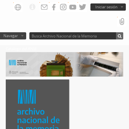
Iniciar sesión
Navegar
Catalogo del ANM