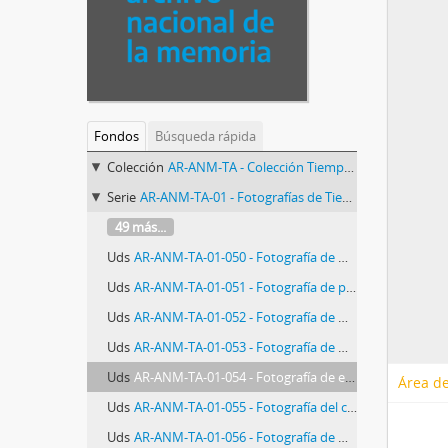
Fondos
Búsqueda rápida
Colección
AR-ANM-TA - Colección Tiempo Argentino
Serie
AR-ANM-TA-01 - Fotografías de Tiempo Argentino sobre Derechos Humanos
49 más...
Uds
AR-ANM-TA-01-050 - Fotografía de Madre de Plaza de Mayo
Uds
AR-ANM-TA-01-051 - Fotografía de policías en el Cementerio de Moreno
Uds
AR-ANM-TA-01-052 - Fotografía de manifestación en la Cámara Federal
Uds
AR-ANM-TA-01-053 - Fotografía de Madres de Plaza de Mayo
Uds
AR-ANM-TA-01-054 - Fotografía de empleados judiciales
Área de
Uds
AR-ANM-TA-01-055 - Fotografía del cementerio de Granadero Baigorria
Uds
AR-ANM-TA-01-056 - Fotografía de médicos forenses