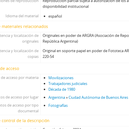
iones de reproducción
Reproducción parcial sujeta a autorización de los a
disponibilidad institucional
Idioma del material
español
 materiales relacionados
tencia y localización de
Originales en poder de ARGRA (Asociación de Repor
originales
República Argentina)
tencia y localización de
Original en soporte papel en poder de Fototeca 
copias
220-54
 de acceso
 de acceso por materia
Movilizaciones
Trabajadores judiciales
Década de 1980
os de acceso por lugar
Argentina
»
Ciudad Autónoma de Buenos Aires
tos de acceso por tipo
Fotografías
documental
 control de la descripción