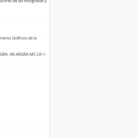
utores de las fotografías y
teros Gráficos de la
ARGRA. AR-ARGRA-MC-LR-1-