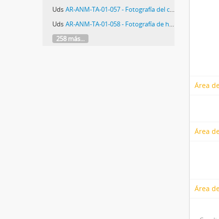
Uds
AR-ANM-TA-01-057 - Fotografía del cementerio de Granadero Baigorria
Uds
AR-ANM-TA-01-058 - Fotografía de hallazgo de restos óseos
258 más...
Área de
Área de
Área de