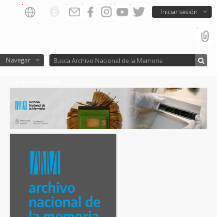
Iniciar sesión
Navegar
Catalogo del ANM