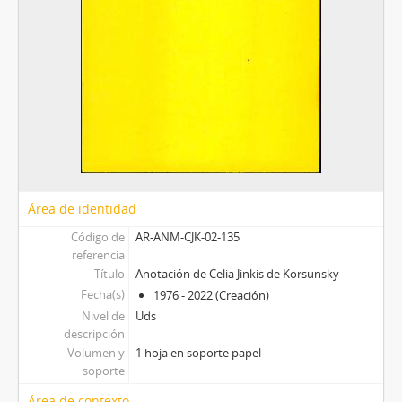
Área de identidad
Código de
AR-ANM-CJK-02-135
referencia
Título
Anotación de Celia Jinkis de Korsunsky
Fecha(s)
1976 - 2022 (Creación)
Nivel de
Uds
descripción
Volumen y
1 hoja en soporte papel
soporte
Área de contexto