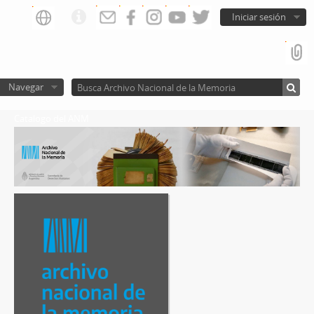
Iniciar sesión
Navegar
Catalogo del ANM