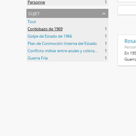
Personne
1
sujet
Tout
Cordobazo de 1969
1
Golpe de Estado de 1966
1
Rosas
Plan de Conmoción Interna del Estado
1
Perso
Conflicto militar entre azules y colorados
1
En 195
Guerra Fría
1
Guerra