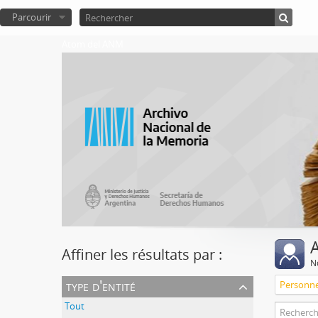
Parcourir
Atom del ANM
A
Affiner les résultats par :
No
type d'entité
Personn
Tout