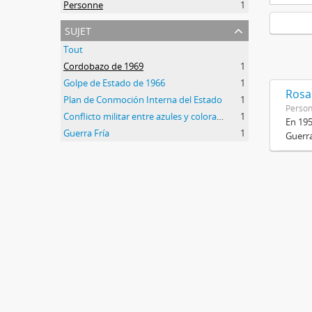
Personne
1
sujet
Tout
Cordobazo de 1969
1
Golpe de Estado de 1966
1
Rosas
Plan de Conmoción Interna del Estado
1
Perso
Conflicto militar entre azules y colorados
1
En 195
Guerra Fría
1
Guerra