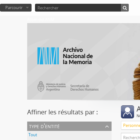
Parcourir
Atom del ANM
A
Affiner les résultats par :
No
type d'entité
Personn
Tout