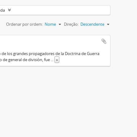
ada
Ordenar por ordem:
Nome
Direção:
Descendente
o de los grandes propagadores de la Doctrina de Guerra
o de general de división, fue
...
»