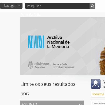
Navegar
Atom del ANM
Limite os seus resultados
R
por:
Indultos
assunto