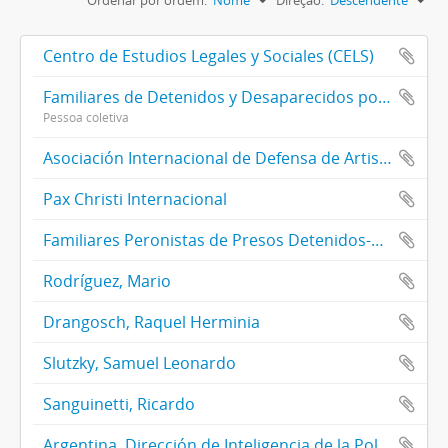
Ordenar por ordem:
Nome
Direção:
Descendente
Centro de Estudios Legales y Sociales (CELS)
Familiares de Detenidos y Desaparecidos por Razones Políticas
Pessoa coletiva
Asociación Internacional de Defensa de Artistas Víctimas de la Represión en el Mundo (AIDA)
Pax Christi Internacional
Familiares Peronistas de Presos Detenidos-Desaparecidos Mártires de la Represión
Rodríguez, Mario
Drangosch, Raquel Herminia
Slutzky, Samuel Leonardo
Sanguinetti, Ricardo
Argentina. Dirección de Inteligencia de la Policía de la Provincia de Buenos Aires (DIPPBA)