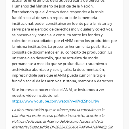
actuante en el ámbito de la Subsecretaría de Derechos
Humanos del Ministerio de Justicia de la Nación.
Entendiendo que el Archivo debe responder a la triple
función social de ser un repositorio de la memoria
institucional, poder constituirse en fuente para la historia y
servir para el ejercicio de derechos individuales y colectivos,
se preservan y ponen a la consulta tanto los fondos y
colecciones custodiados por el ANM como los producidos por
la misma institución. La presente herramienta posibilita la
consulta de documentos en su contexto de producción. Es
un trabajo en desarrollo, que se actualiza de modo
permanente a medida que se profundiza el tratamiento
archivístico abordado y se digitaliza la documentación,
imprescindible para que el ANM pueda cumplir la triple
función social de los archivos: historia, memoria y derechos.
Si te interesa conocer más del ANM, te invitamos a ver
nuestro video institucional:
https://www.youtube.com/watch?v=iKVcEShoUNw
La documentación que se ofrece para la consulta en la
plataforma es de acceso público irrestricto, acorde a la
Política de Acceso al Acervo del Archivo Nacional de la
Memoria (Disposición DI-2022-60264647-APN-ANM#MJ). Sin