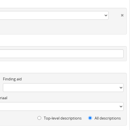
Finding aid
iaal
Top-level descriptions
All descriptions