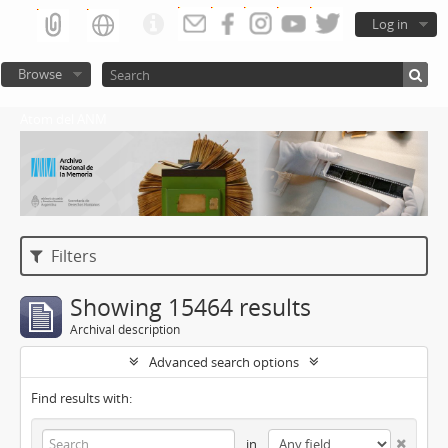
Log in
Browse
Atom del ANM
Filters
Showing 15464 results
Archival description
Advanced search options
Find results with:
in