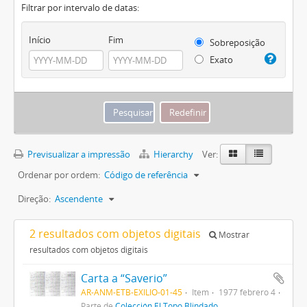
Filtrar por intervalo de datas:
Início
Fim
Sobreposição
Exato
Previsualizar a impressão
Hierarchy
Ver:
Ordenar por ordem:
Código de referência
Direção:
Ascendente
2 resultados com objetos digitais
Mostrar
resultados com objetos digitais
Carta a “Saverio”
AR-ANM-ETB-EXILIO-01-45
Item
1977 febrero 4
Parte de
Colección El Topo Blindado