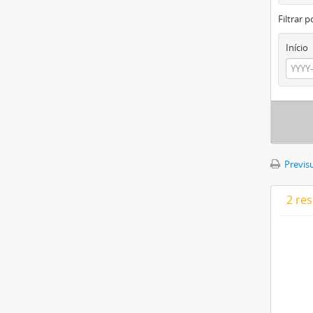
Filtrar p
Início
Previsu
2 re