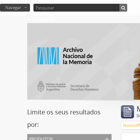
Navegar
Atom del ANM
Limite os seus resultados
D
por:
Ikonicoff
produtor