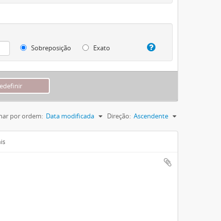
Sobreposição
Exato
nar por ordem:
Data modificada
Direção:
Ascendente
is