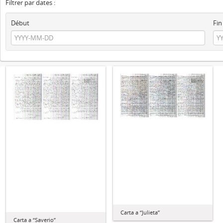
Filtrer par dates :
Début
Fin
Carta a “Julieta”
Carta a “Saverio”