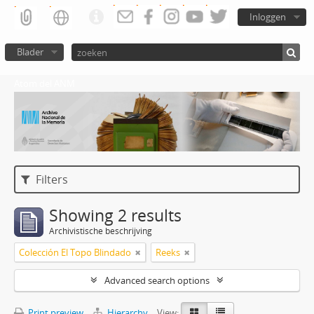
Inloggen
Blader
Atom del ANM
Filters
Showing 2 results
Archivistische beschrijving
Colección El Topo Blindado
Reeks
Advanced search options
Print preview
Hierarchy
View: