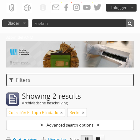
Inloggen
Blader
Atom del ANM
Filters
Showing 2 results
Archivistische beschrijving
Colección El Topo Blindado
Reeks
Advanced search options
Print preview
Hierarchy
View: