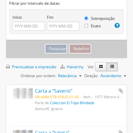
Filtrar por intervalo de datas:
Início
Fim
Sobreposição
Exato
Previsualizar a impressão
Hierarchy
Ver:
Ordenar por ordem:
Relevância
Direção:
Ascendente
Carta a “Saverio”
AR-ANM-ETB-EXILIO-01-45
Item
1977 febrero 4
Parte de
Colección El Topo Blindado
Ikonicoff, Ignacio
Carta a “Julieta”