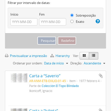
Filtrar por intervalo de datas:
Início
Fim
Sobreposição
Exato
Previsualizar a impressão
Hierarchy
Ver:
Ordenar por ordem:
Data de início
Direção:
Ascendente
Carta a “Saverio”
AR-ANM-ETB-EXILIO-01-45
Item
1977 febrero 4
Parte de
Colección El Topo Blindado
Ikonicoff, Ignacio
Carta a “Julieta”