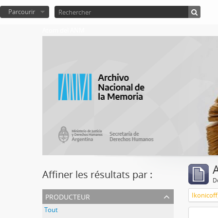
Parcourir
Atom del ANM
A
Affiner les résultats par :
D
producteur
Ikonicoff
Tout