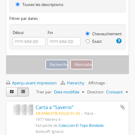
Toutes les descriptions
Filtrer par dates :
Début
Fin
Chevauchement
Exact
Aperçu avant impression
Hierarchy
Affichage :
Trier par:
Date modifiée
Direction:
Croissant
Carta a “Saverio”
AR-ANM-ETB-EXILIO-01-45
Pièce
1977 febrero 4
Fait partie de
Colección El Topo Blindado
Ikonicoff, Ignacio