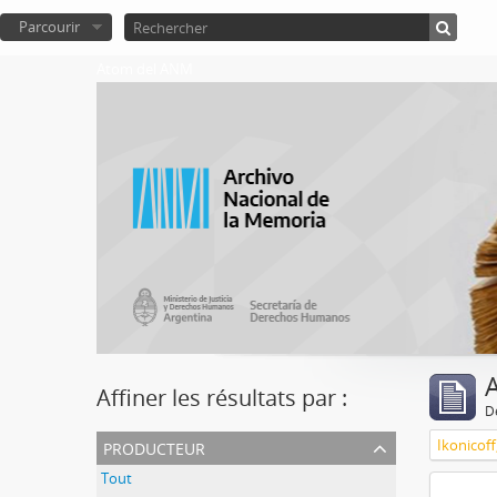
Parcourir
Atom del ANM
A
Affiner les résultats par :
D
producteur
Ikonicoff
Tout