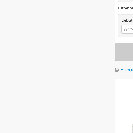
Filtrer p
Début
Aperçu