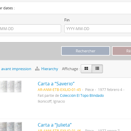
ar dates :
Fin
 avant impression
Hierarchy
Affichage :
Carta a “Saverio”
AR-ANM-ETB-EXILIO-01-45
Pièce
1977 febrero 4
Fait partie de
Colección El Topo Blindado
Ikonicoff, Ignacio
Carta a “Julieta”
AR-ANM-ETB-EXILIO-01-46
Pièce
1977 enero 7