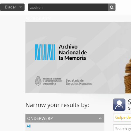
Blader
Atom del ANM
Narrow your results by:
G
onderwerp
Golpe de
All