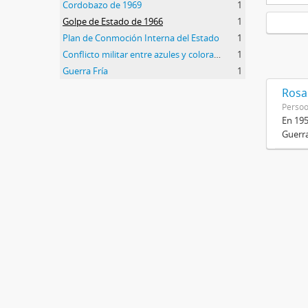
Cordobazo de 1969
1
Golpe de Estado de 1966
1
Plan de Conmoción Interna del Estado
1
Conflicto militar entre azules y colorados
1
Guerra Fría
1
Rosas
Perso
En 195
Guerra