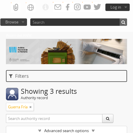
Log in
Browse
Atom del ANM
Filters
Showing 3 results
Authority record
Guerra Fría
Advanced search options