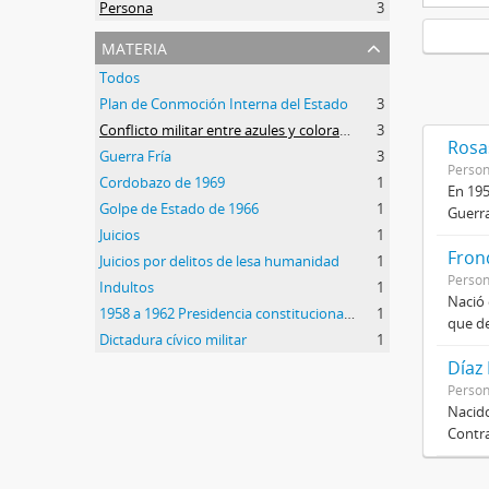
Persona
3
materia
Todos
Plan de Conmoción Interna del Estado
3
Conflicto militar entre azules y colorados
3
Rosas
Guerra Fría
3
Perso
Cordobazo de 1969
1
En 195
Golpe de Estado de 1966
1
Guerra
Juicios
1
Frond
Juicios por delitos de lesa humanidad
1
Perso
Indultos
1
Nació 
1958 a 1962 Presidencia constitucional de Arturo Frondizi
1
que de
Dictadura cívico militar
1
Díaz
Perso
Nacido
Contra