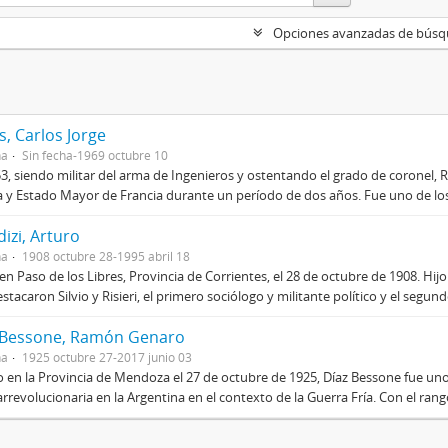
Opciones avanzadas de bús
, Carlos Jorge
na
Sin fecha-1969 octubre 10
3, siendo militar del arma de Ingenieros y ostentando el grado de coronel, R
 y Estado Mayor de Francia durante un período de dos años. Fue uno de los 
izi, Arturo
na
1908 octubre 28-1995 abril 18
en Paso de los Libres, Provincia de Corrientes, el 28 de octubre de 1908. Hij
stacaron Silvio y Risieri, el primero sociólogo y militante político y el segun
 Bessone, Ramón Genaro
na
1925 octubre 27-2017 junio 03
 en la Provincia de Mendoza el 27 de octubre de 1925, Díaz Bessone fue un
rrevolucionaria en la Argentina en el contexto de la Guerra Fría. Con el rang