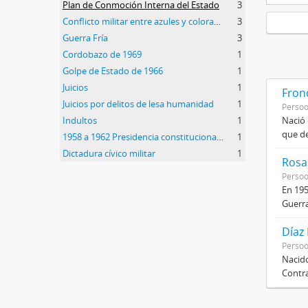
Plan de Conmoción Interna del Estado
3
Conflicto militar entre azules y colorados
3
Guerra Fría
3
Cordobazo de 1969
1
Golpe de Estado de 1966
1
Juicios
1
Frond
Juicios por delitos de lesa humanidad
1
Perso
Indultos
1
Nació 
que de
1958 a 1962 Presidencia constitucional de Arturo Frondizi
1
Dictadura cívico militar
1
Rosas
Perso
En 195
Guerra
Díaz
Perso
Nacido
Contra