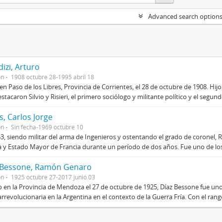
Advanced search option
izi, Arturo
on
1908 octubre 28-1995 abril 18
en Paso de los Libres, Provincia de Corrientes, el 28 de octubre de 1908. Hij
stacaron Silvio y Risieri, el primero sociólogo y militante político y el segun
, Carlos Jorge
on
Sin fecha-1969 octubre 10
3, siendo militar del arma de Ingenieros y ostentando el grado de coronel, R
 y Estado Mayor de Francia durante un período de dos años. Fue uno de los 
 Bessone, Ramón Genaro
on
1925 octubre 27-2017 junio 03
 en la Provincia de Mendoza el 27 de octubre de 1925, Díaz Bessone fue un
rrevolucionaria en la Argentina en el contexto de la Guerra Fría. Con el rang