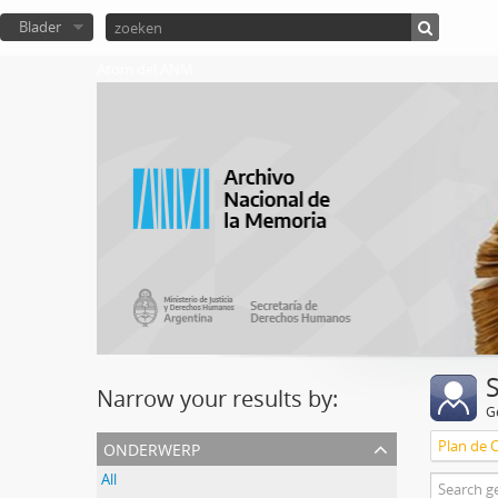
Blader
Atom del ANM
Narrow your results by:
G
onderwerp
Plan de 
All