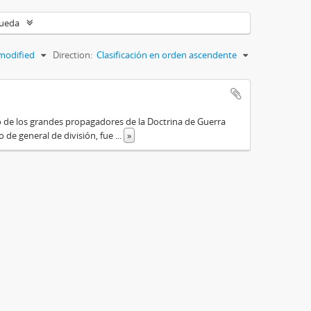
queda
modified
Direction:
Clasificación en orden ascendente
o de los grandes propagadores de la Doctrina de Guerra
o de general de división, fue
...
»