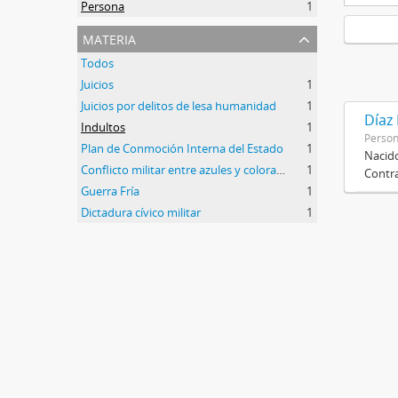
Persona
1
materia
Todos
Juicios
1
Juicios por delitos de lesa humanidad
1
Díaz
Indultos
1
Perso
Plan de Conmoción Interna del Estado
1
Nacido
Conflicto militar entre azules y colorados
1
Contra
Guerra Fría
1
Dictadura cívico militar
1