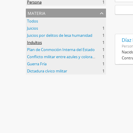
Persona
1
materia
Todos
Juicios
1
Juicios por delitos de lesa humanidad
1
Díaz
Indultos
1
Perso
Plan de Conmoción Interna del Estado
1
Nacido
Conflicto militar entre azules y colorados
1
Contra
Guerra Fría
1
Dictadura cívico militar
1