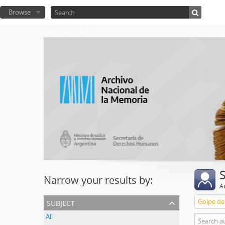
Browse
Atom del ANM
Narrow your results by:
A
subject
Golpe de
All